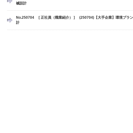
械設計
No.250704 [ 正社員（職業紹介） ] (250704)【大手企業】環境プ
計