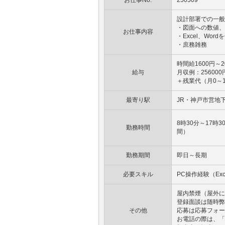
お仕事No.
250509
設計部署での一般
・図面への数値、
お仕事内容
・Excel、Wor
・庶務雑務
時間給1600円～2
給与
月収例：256000
＋残業代（月0～
最寄り駅
JR・神戸市営地
8時30分～17時
勤務時間
間）
勤務期間
即日～長期
必要スキル
PC操作経験（Exc
屋内禁煙（屋外に
登録面談は随時弊
その他
応募は応募フォー
お電話の際は、「