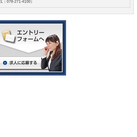
078-271-4100）