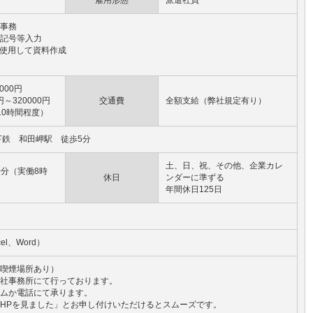
雇用形態
派遣社員
事務
記号等入力
dを使用して資料作成
000円
円～320000円
交通費
全額支給（弊社規定有り）
10時間程度）
下鉄 和田岬駅 徒歩5分
土、日、祝、その他、企業カレ
30分（実働8時
休日
ンダーに準ずる
年間休日125日
el、Word）
喫煙場所あり）
社事務所にて行っております。
ムか電話にて承ります。
HPを見ました」とお申し付けいただけるとスムーズです。