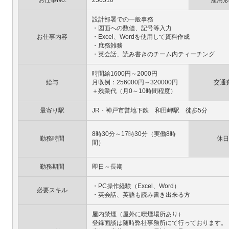
お仕事No.
250510
雇用形
設計部署での一般事務
・図面への数値、記号等入力
お仕事内容
・Excel、Wordを使用して資料作成
・庶務雑務
・英会話、読み書きのチーム内ティーチング
時間給1600円～2000円
給与
月収例：256000円～320000円
交通
＋残業代（月0～10時間程度）
最寄り駅
JR・神戸市営地下鉄 和田岬駅 徒歩5分
8時30分～17時30分（実働8時
勤務時間
休日
間）
勤務期間
即日～長期
・PC操作経験（Excel、Word）
必要スキル
・英会話、英語も読み書き出来る方
屋内禁煙（屋外に喫煙場所あり）
登録面談は随時弊社事務所にて行っております。