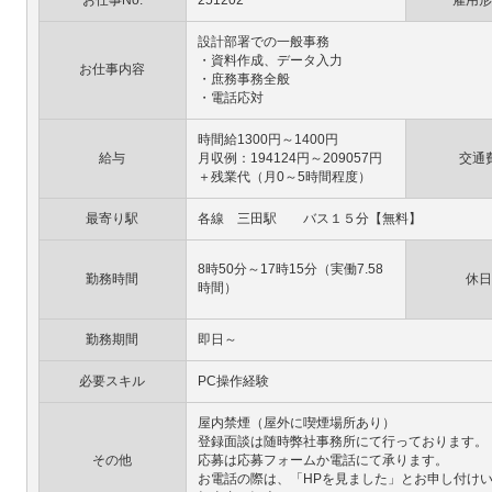
お仕事No.
251202
雇用形
設計部署での一般事務
・資料作成、データ入力
お仕事内容
・庶務事務全般
・電話応対
時間給1300円～1400円
給与
月収例：194124円～209057円
交通
＋残業代（月0～5時間程度）
最寄り駅
各線 三田駅 バス１５分【無料】
8時50分～17時15分（実働7.58
勤務時間
休日
時間）
勤務期間
即日～
必要スキル
PC操作経験
屋内禁煙（屋外に喫煙場所あり）
登録面談は随時弊社事務所にて行っております。
その他
応募は応募フォームか電話にて承ります。
お電話の際は、「HPを見ました」とお申し付け